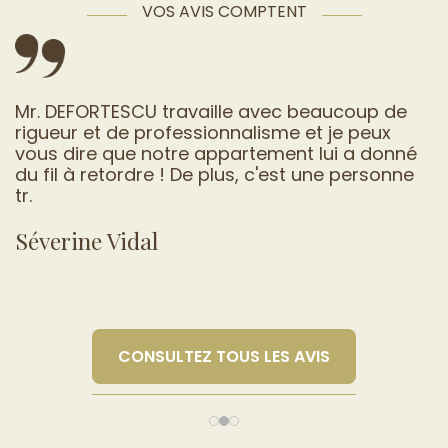
VOS AVIS COMPTENT
 de
L‘audit avait été réalisé par le vendeur du bi
ux
que j'ai acheté, mais ils ont répondu
donné
volontairement et spontanément à mes
sonne
questions et pris le temps d’étudier mon
dossier pour u.
Kim Nay UY
CONSULTEZ TOUS LES AVIS